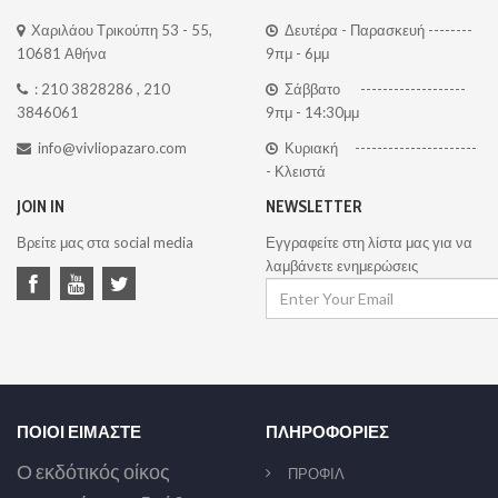
Χαριλάου Τρικούπη 53 - 55,
Δευτέρα - Παρασκευή --------
10681 Αθήνα
9πμ - 6μμ
:
210 3828286
,
210
Σάββατο -------------------
3846061
9πμ - 14:30μμ
info@vivliopazaro.com
Κυριακή ----------------------
- Κλειστά
JOIN IN
NEWSLETTER
Βρείτε μας στα social media
Εγγραφείτε στη λίστα μας για να
λαμβάνετε ενημερώσεις
ΠΟΙΟΙ ΕΙΜΑΣΤΕ
ΠΛΗΡΟΦΟΡΙΕΣ
Ο εκδότικός οίκος
ΠΡΟΦΙΛ