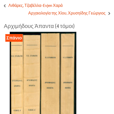
Λιθάρες, Τζαβέλλα-Evjen Χαρά
Αρχαιολογία της Χίου, Χρυσηίδης Γεώργιος
Αρχιμήδους Άπαντα (4 τόμοι)
Σπάνιο