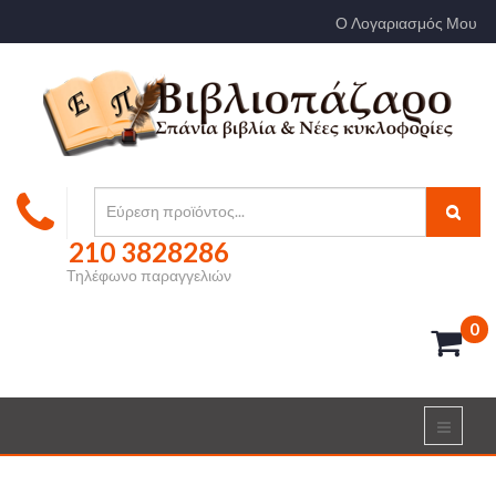
Ο Λογαριασμός Μου
210 3828286
Τηλέφωνο παραγγελιών
0