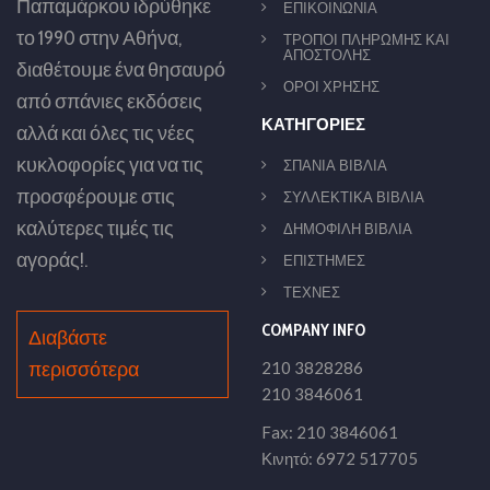
Παπαμάρκου ιδρύθηκε
ΕΠΙΚΟΙΝΩΝΙΑ
το 1990 στην Αθήνα,
ΤΡΟΠΟΙ ΠΛΗΡΩΜΗΣ ΚΑΙ
ΑΠΟΣΤΟΛΗΣ
διαθέτουμε ένα θησαυρό
ΟΡΟΙ ΧΡΗΣΗΣ
από σπάνιες εκδόσεις
ΚΑΤΗΓΟΡΙΕΣ
αλλά και όλες τις νέες
κυκλοφορίες για να τις
ΣΠΑΝΙΑ ΒΙΒΛΙΑ
προσφέρουμε στις
ΣΥΛΛΕΚΤΙΚΑ ΒΙΒΛΙΑ
καλύτερες τιμές τις
ΔΗΜΟΦΙΛΗ ΒΙΒΛΙΑ
αγοράς!.
ΕΠΙΣΤΗΜΕΣ
ΤΕΧΝΕΣ
COMPANY INFO
Διαβάστε
περισσότερα
210 3828286
210 3846061
Fax: 210 3846061
Κινητό: 6972 517705