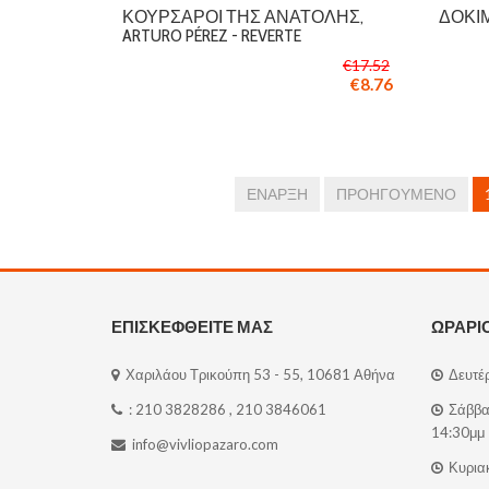
ΚΟΥΡΣΆΡΟΙ ΤΗΣ ΑΝΑΤΟΛΉΣ,
ΔΟΚΊΜΙ
ARTURO PÉREZ - REVERTE
€17.52
€8.76
ΈΝΑΡΞΗ
ΠΡΟΗΓΟΎΜΕΝΟ
ΕΠΙΣΚΕΦΘΕΙΤΕ ΜΑΣ
ΩΡΑΡΙ
Χαριλάου Τρικούπη 53 - 55, 10681 Αθήνα
Δευτέρ
:
210 3828286
,
210 3846061
Σάββατ
14:30μμ
info@vivliopazaro.com
Κυριακ