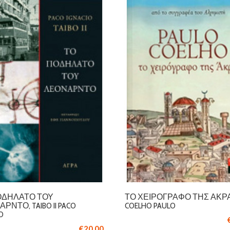
ΟΔΉΛΑΤΟ ΤΟΥ
ΤΟ ΧΕΙΡΌΓΡΑΦΟ ΤΗΣ ΆΚΡΑ
ΡΝΤΟ, TAIBO II PACO
COELHO PAULO
O
€20.00