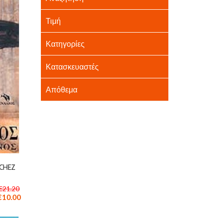
Τιμή
Κατηγορίες
Κατασκευαστές
Απόθεμα
CHEZ
€21.20
€10.00