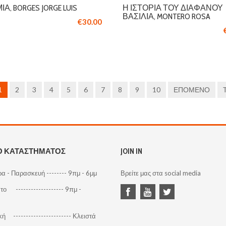
Α, BORGES JORGE LUIS
Η ΙΣΤΟΡΊΑ ΤΟΥ ΔΙΆΦΑΝΟΥ
ΒΑΣΙΛΙΆ, MONTERO ROSA
€30.00
1
2
3
4
5
6
7
8
9
10
ΕΠΌΜΕΝΟ
Ο ΚΑΤΑΣΤΗΜΑΤΟΣ
JOIN IN
α - Παρασκευή -------- 9πμ - 6μμ
Βρείτε μας στα social media
ο ------------------- 9πμ -
ή ----------------------- Κλειστά