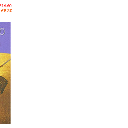
€16.60
€8.30