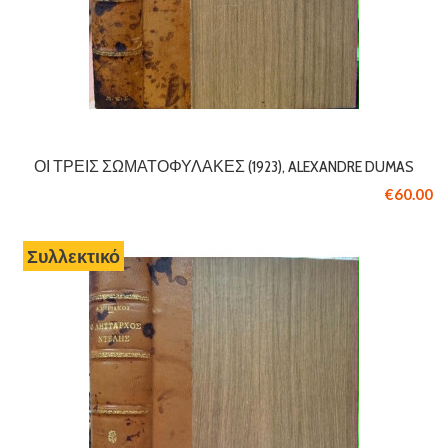
ΟΙ ΤΡΕΙΣ ΣΩΜΑΤΟΦΎΛΑΚΕΣ (1923), ALEXANDRE DUMAS
€60.00
Σπάνιο
Συλλεκτικό