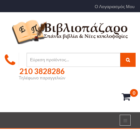
Ο Λογαριασμός Μου
210 3828286
Τηλέφωνο παραγγελιών
0