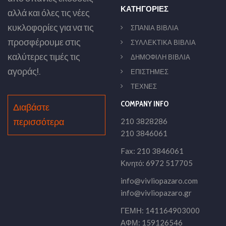
ΚΑΤΗΓΟΡΙΕΣ
αλλά και όλες τις νέες
κυκλοφορίες για να τις
ΣΠΑΝΙΑ ΒΙΒΛΙΑ
προσφέρουμε στις
ΣΥΛΛΕΚΤΙΚΑ ΒΙΒΛΙΑ
καλύτερες τιμές τις
ΔΗΜΟΦΙΛΗ ΒΙΒΛΙΑ
αγοράς!.
ΕΠΙΣΤΗΜΕΣ
ΤΕΧΝΕΣ
COMPANY INFO
Διαβάστε
περισσότερα
210 3828286
210 3846061
Fax: 210 3846061
Κινητό: 6972 517705
info@vivliopazaro.com
info@vivliopazaro.gr
ΓΕΜΗ: 141164903000
ΑΦΜ: 159126546