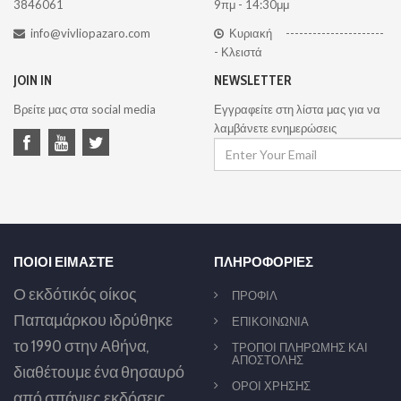
3846061
9πμ - 14:30μμ
info@vivliopazaro.com
Κυριακή ----------------------
- Κλειστά
JOIN IN
NEWSLETTER
Βρείτε μας στα social media
Εγγραφείτε στη λίστα μας για να
λαμβάνετε ενημερώσεις
ΠΟΙΟΙ ΕΙΜΑΣΤΕ
ΠΛΗΡΟΦΟΡΙΕΣ
Ο εκδότικός οίκος
ΠΡΟΦΙΛ
Παπαμάρκου ιδρύθηκε
ΕΠΙΚΟΙΝΩΝΙΑ
το 1990 στην Αθήνα,
ΤΡΟΠΟΙ ΠΛΗΡΩΜΗΣ ΚΑΙ
ΑΠΟΣΤΟΛΗΣ
διαθέτουμε ένα θησαυρό
ΟΡΟΙ ΧΡΗΣΗΣ
από σπάνιες εκδόσεις