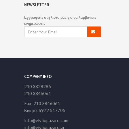
NEWSLETTER
Εγγραφείτε στη λίστα μας για να λαμβάνετε
ενημερώσεις
COMPANY INFO
210 3828286
210 3846061
Fax: 210 3846061
Κινητό: 6972 517705
info@vivliopazaro.com
info@vivliopazaro.gr