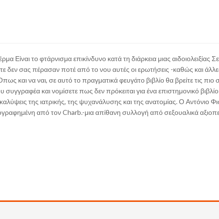
μα Είναι το φτάρνισμα επικίνδυνο κατά τη διάρκεια μιας αιδοιολειξίας Σε 
ίτε δεν σας πέρασαν ποτέ από το νου αυτές οι ερωτήσεις -καθώς και άλλε
 Όπως και να ναι, σε αυτό το πραγματικά φευγάτο βιβλίο θα βρείτε τις πιο
ου συγγραφέα και νομίσετε πως δεν πρόκειται για ένα επιστημονικό βιβλίο
ακαλύψεις της ιατρικής, της ψυχανάλυσης και της ανατομίας. Ο Αντόνιο Φισ
ογραφημένη από τον Charb.-μια απίθανη συλλογή από σεξουαλικά αξιοπε