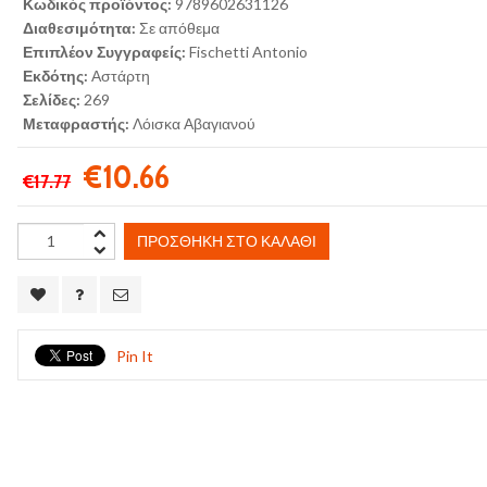
Κωδικός προϊόντος:
9789602631126
Διαθεσιμότητα:
Σε απόθεμα
Επιπλέον Συγγραφείς:
Fischetti Antonio
Εκδότης:
Αστάρτη
Σελίδες:
269
Μεταφραστής:
Λόισκα Αβαγιανού
€10.66
€17.77
ΠΡΟΣΘΉΚΗ ΣΤΟ ΚΑΛΆΘΙ
Pin It