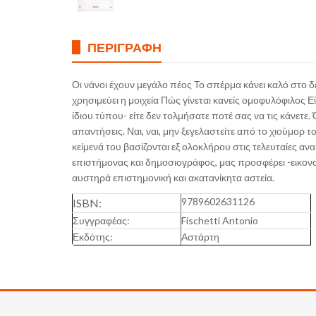
ΠΕΡΙΓΡΑΦΉ
Οι νάνοι έχουν μεγάλο πέος Το σπέρμα κάνει καλό στο δέρ
χρησιμεύει η μοιχεία Πώς γίνεται κανείς ομοφυλόφιλος Ε
ίδιου τύπου- είτε δεν τολμήσατε ποτέ σας να τις κάνετε.
απαντήσεις. Ναι, ναι, μην ξεγελαστείτε από το χιούμορ τ
κείμενά του βασίζονται εξ ολοκλήρου στις τελευταίες αν
επιστήμονας και δημοσιογράφος, μας προσφέρει -εικον
αυστηρά επιστημονική και ακατανίκητα αστεία.
9789602631126
ISBN:
Συγγραφέας:
Fischetti Antonio
Εκδότης:
Αστάρτη