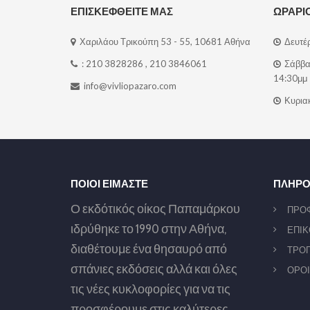
ΕΠΙΣΚΕΦΘΕΙΤΕ ΜΑΣ
ΩΡΑΡΙ
Χαριλάου Τρικούπη 53 - 55, 10681 Αθήνα
Δευτέρ
:
210 3828286
,
210 3846061
Σάββατ
14:30μμ
info@vivliopazaro.com
Κυριακ
ΠΟΙΟΙ ΕΙΜΑΣΤΕ
ΠΛΗΡΟ
Ο εκδότικός οίκος Παπαμάρκου
ΠΡΟ
ιδρύθηκε το 1990 στην Αθήνα,
ΕΠΙΚ
διαθέτουμε ένα θησαυρό από
ΤΡΟΠ
σπάνιες εκδόσεις αλλά και όλες
ΟΡΟΙ
τις νέες κυκλοφορίες για να τις
προσφέρουμε στις καλύτερες