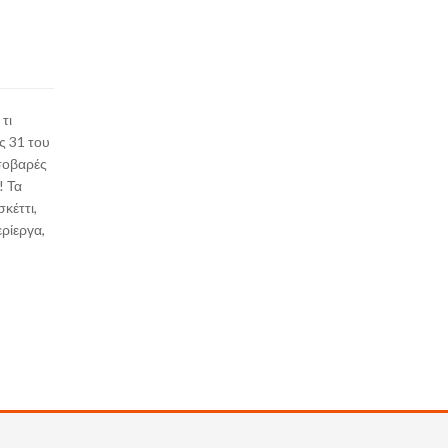
τι
ς 31 του
 σοβαρές
! Τα
κέττι,
ρίεργα,