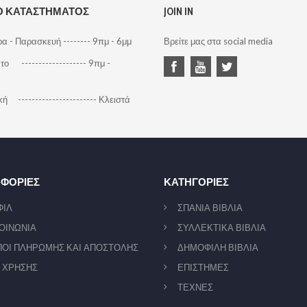
Ο ΚΑΤΑΣΤΗΜΑΤΟΣ
JOIN IN
α - Παρασκευή -------- 9πμ - 6μμ
Βρείτε μας στα social media
ο ------------------- 9πμ -
ή ----------------------- Κλειστά
ΦΟΡΙΕΣ
ΚΑΤΗΓΟΡΙΕΣ
ΦΙΛ
ΣΠΑΝΙΑ ΒΙΒΛΙΑ
ΟΙΝΩΝΙΑ
ΣΥΛΛΕΚΤΙΚΑ ΒΙΒΛΙΑ
ΟΙ ΠΛΗΡΩΜΗΣ ΚΑΙ ΑΠΟΣΤΟΛΗΣ
ΔΗΜΟΦΙΛΗ ΒΙΒΛΙΑ
 ΧΡΗΣΗΣ
ΕΠΙΣΤΗΜΕΣ
ΤΕΧΝΕΣ