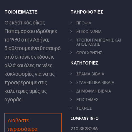
ΠΟΙΟΙ ΕΙΜΑΣΤΕ
ΠΛΗΡΟΦΟΡΙΕΣ
Ο εκδότικός οίκος
ΠΡΟΦΙΛ
Παπαμάρκου ιδρύθηκε
ΕΠΙΚΟΙΝΩΝΙΑ
το 1990 στην Αθήνα,
ΤΡΟΠΟΙ ΠΛΗΡΩΜΗΣ ΚΑΙ
ΑΠΟΣΤΟΛΗΣ
διαθέτουμε ένα θησαυρό
ΟΡΟΙ ΧΡΗΣΗΣ
από σπάνιες εκδόσεις
ΚΑΤΗΓΟΡΙΕΣ
αλλά και όλες τις νέες
κυκλοφορίες για να τις
ΣΠΑΝΙΑ ΒΙΒΛΙΑ
προσφέρουμε στις
ΣΥΛΛΕΚΤΙΚΑ ΒΙΒΛΙΑ
καλύτερες τιμές τις
ΔΗΜΟΦΙΛΗ ΒΙΒΛΙΑ
αγοράς!.
ΕΠΙΣΤΗΜΕΣ
ΤΕΧΝΕΣ
COMPANY INFO
Διαβάστε
περισσότερα
210 3828286