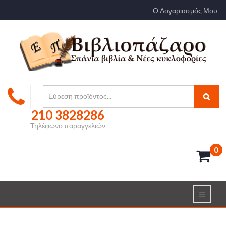
Ο Λογαριασμός Μου
210 3828286
Τηλέφωνο παραγγελιών
0