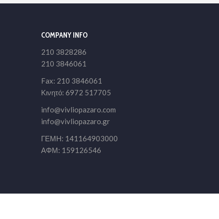
COMPANY INFO
210 3828286
210 3846061
Fax: 210 3846061
Κινητό: 6972 517705
info@vivliopazaro.com
info@vivliopazaro.gr
ΓΕΜΗ: 141164903000
ΑΦΜ: 159126546