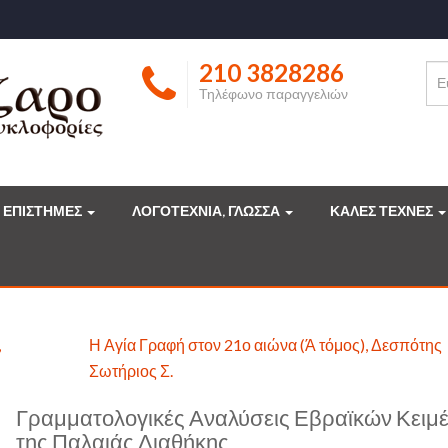
210 3828286
Τηλέφωνο παραγγελιών
ΕΠΙΣΤΗΜΕΣ
ΛΟΓΟΤΕΧΝΙΑ, ΓΛΩΣΣΑ
ΚΑΛΕΣ ΤΕΧΝΕΣ
,
Η Αγία Γραφή στον 21ο αιώνα (Ά τόμος), Δεσπότης
Σωτήριος Σ.
Γραμματολογικές Αναλύσεις Εβραϊκών Κειμ
της Παλαιάς Διαθήκης